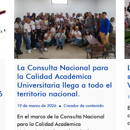
La Consulta Nacional para
la Calidad Académica
Universitaria llega a todo el
6
territorio nacional.
1
19 de marzo de 2026
Creador de contenido
E
c
En el marco de la Consulta Nacional
c
para la Calidad Académica