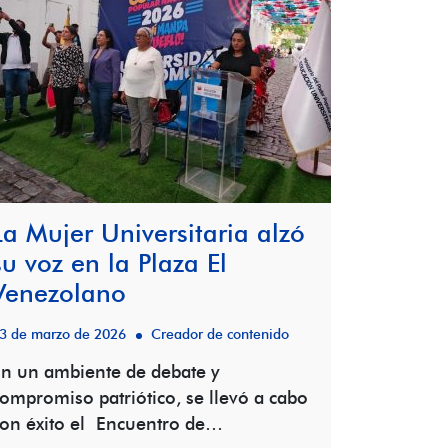
La Mujer Universitaria alzó
su voz en la Plaza El
Venezolano
3 de marzo de 2026
Creador de contenido
n un ambiente de debate y
ompromiso patriótico, se llevó a cabo
on éxito el Encuentro de…