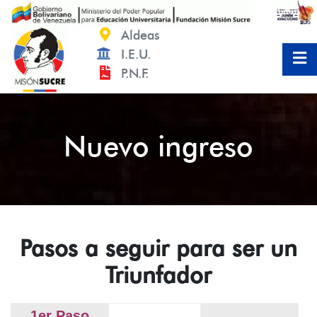
Saltar
al
Aldeas
contenido
I.E.U.
P.N.F.
Nuevo ingreso
Pasos a seguir para ser un
Triunfador
1er Paso