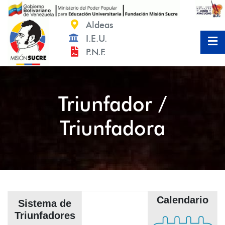
Saltar
al
Aldeas
contenido
I.E.U.
P.N.F.
Triunfador /
Triunfadora
Calendario
Sistema de
Triunfadores