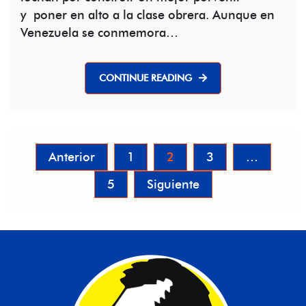
y poner en alto a la clase obrera. Aunque en
Venezuela se conmemora…
CONTINUE READING
Navegación
Anterior
1
2
3
…
de
5
Siguiente
entradas