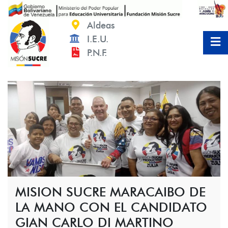
Saltar
al
Aldeas
contenido
I.E.U.
P.N.F.
MISION SUCRE MARACAIBO DE
LA MANO CON EL CANDIDATO
GIAN CARLO DI MARTINO