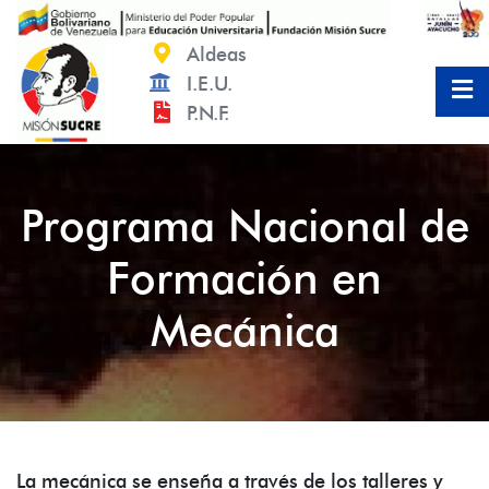
Saltar
al
Aldeas
contenido
I.E.U.
P.N.F.
Programa Nacional de
Formación en
Mecánica
La mecánica se enseña a través de los talleres y