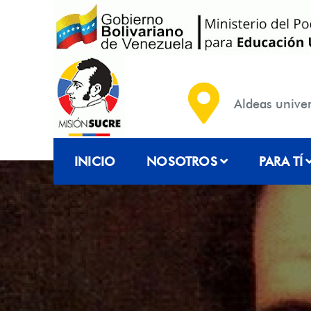
Saltar
al
contenido
Aldeas
univer
INICIO
NOSOTROS
PARA TÍ