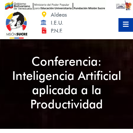
Saltar
al
Aldeas
contenido
I.E.U.
P.N.F.
Conferencia:
Inteligencia Artificial
aplicada a la
Productividad