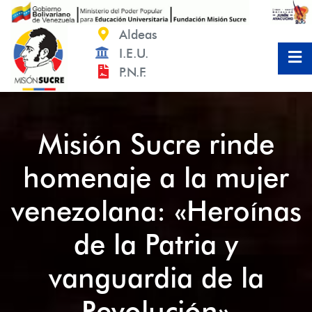
Saltar
al
Aldeas
contenido
I.E.U.
P.N.F.
Misión Sucre rinde
homenaje a la mujer
venezolana: «Heroínas
de la Patria y
vanguardia de la
Revolución»